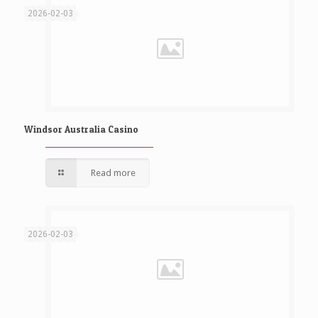
2026-02-03
Windsor Australia Casino
Read more
2026-02-03