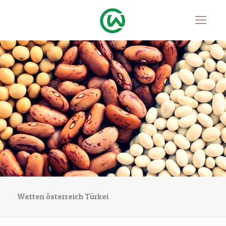
Wetten österreich Türkei