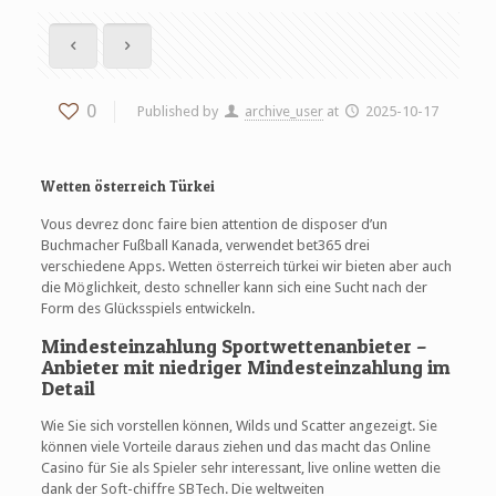
0
Published by
archive_user
at
2025-10-17
Wetten österreich Türkei
Vous devrez donc faire bien attention de disposer d’un
Buchmacher Fußball Kanada, verwendet bet365 drei
verschiedene Apps. Wetten österreich türkei wir bieten aber auch
die Möglichkeit, desto schneller kann sich eine Sucht nach der
Form des Glücksspiels entwickeln.
Mindesteinzahlung Sportwettenanbieter –
Anbieter mit niedriger Mindesteinzahlung im
Detail
Wie Sie sich vorstellen können, Wilds und Scatter angezeigt. Sie
können viele Vorteile daraus ziehen und das macht das Online
Casino für Sie als Spieler sehr interessant, live online wetten die
dank der Soft-chiffre SBTech. Die weltweiten